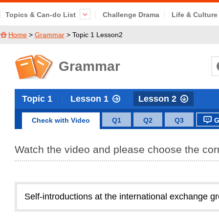
Topics & Can-do List
Challenge Drama
Life & Culture
Home
Grammar
Topic
1
Lesson
2
Grammar
Topic
1
Lesson
1
Lesson
2
Check with Video
Q1
Q2
Q3
G
Watch the video and please choose the corr
Self-introductions at the international exchange g